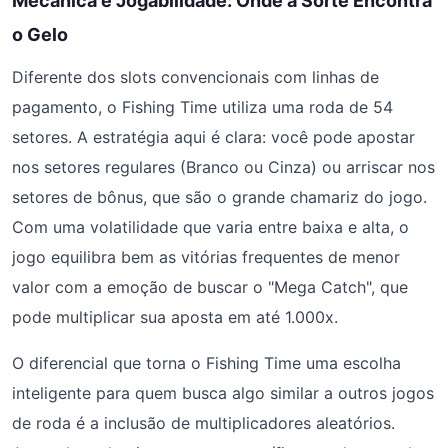
Mecânica e Jogabilidade: Onde a Sorte Encontra
o Gelo
Diferente dos slots convencionais com linhas de
pagamento, o Fishing Time utiliza uma roda de 54
setores. A estratégia aqui é clara: você pode apostar
nos setores regulares (Branco ou Cinza) ou arriscar nos
setores de bônus, que são o grande chamariz do jogo.
Com uma volatilidade que varia entre baixa e alta, o
jogo equilibra bem as vitórias frequentes de menor
valor com a emoção de buscar o "Mega Catch", que
pode multiplicar sua aposta em até 1.000x.
O diferencial que torna o Fishing Time uma escolha
inteligente para quem busca algo similar a outros jogos
de roda é a inclusão de multiplicadores aleatórios.