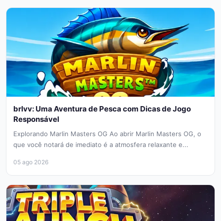
brlvv: Uma Aventura de Pesca com Dicas de Jogo
Responsável
Explorando Marlin Masters OG Ao abrir Marlin Masters OG, o
que você notará de imediato é a atmosfera relaxante e...
05 ago 2026