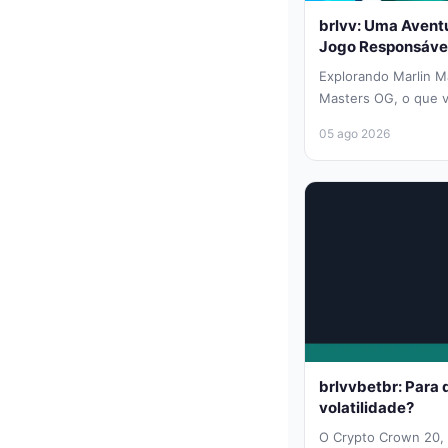
brlvv: Uma Avent
Jogo Responsáve
Explorando Marlin M
Masters OG, o que v
atmosfera relaxante 
05 ago 2026
brlvvbetbr: Para 
volatilidade?
O Crypto Crown 20, 