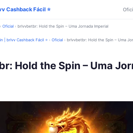
lvv Cashback Fácil ⭐
Ofic
›
Oficial
›
brlvvbetbr: Hold the Spin – Uma Jornada Imperial
in | brlvv Cashback Fácil ⭐
›
Oficial
›
brlvvbetbr: Hold the Spin – Uma Jo
br: Hold the Spin – Uma Jo