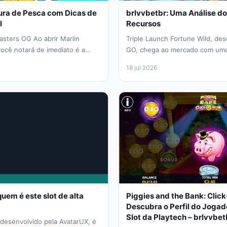
ura de Pesca com Dicas de
brlvvbetbr: Uma Análise do
l
Recursos
asters OG Ao abrir Marlin
Triple Launch Fortune Wild, des
ocê notará de imediato é a
GO, chega ao mercado com uma
e...
em mecânicas dinâmicas e uma.
18 jul 2026
quem é este slot de alta
Piggies and the Bank: Clic
Descubra o Perfil do Jogado
Slot da Playtech – brlvvbet
desenvolvido pela AvatarUX, é