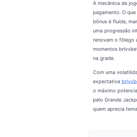
A mecânica de jogo
pagamento. O que r
bônus é fluida, man
uma progressão int
renovam o fôlego 
momentos brlvvbet
na grade.
Com uma volatilida
expectativa
brlvvb
o máximo potencial
pelo Grande Jackpo
quem aprecia tema