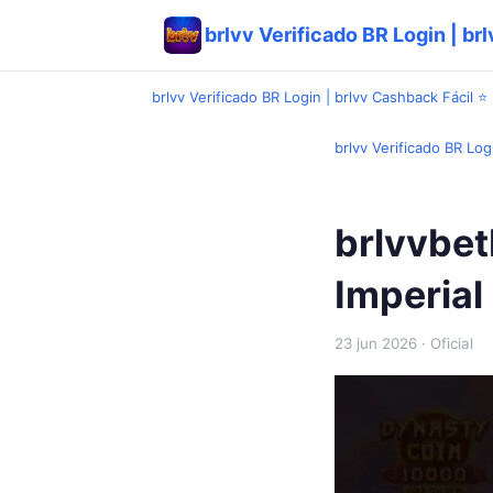
brlvv Verificado BR Login | br
brlvv Verificado BR Login | brlvv Cashback Fácil ⭐
brlvv Verificado BR Log
brlvvbet
Imperial
23 jun 2026
· Oficial