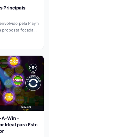
s Principais
envolvido pela Play’n
 proposta focada
..
k-A-Win –
r Ideal para Este
br